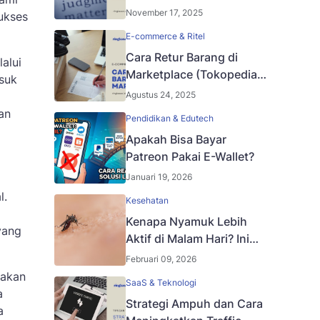
Lengkap untuk Brand dan
November 17, 2025
ukses
Talent
E-commerce & Ritel
Cara Retur Barang di
alui
Marketplace (Tokopedia,
suk
Shopee, Lazada)
Agustus 24, 2025
an
Pendidikan & Edutech
Apakah Bisa Bayar
Patreon Pakai E-Wallet?
Januari 19, 2026
l.
Kesehatan
Kenapa Nyamuk Lebih
yang
Aktif di Malam Hari? Ini
Penjelasannya
Februari 09, 2026
 akan
SaaS & Teknologi
a
Strategi Ampuh dan Cara
a