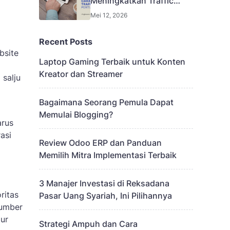
Meningkatkan Traffic
Website untuk
Mei 12, 2026
Pertumbuhan Bisnis
Recent Posts
bsite
Laptop Gaming Terbaik untuk Konten
Kreator dan Streamer
 salju
Bagaimana Seorang Pemula Dapat
Memulai Blogging?
arus
asi
Review Odoo ERP dan Panduan
Memilih Mitra Implementasi Terbaik
3 Manajer Investasi di Reksadana
ritas
Pasar Uang Syariah, Ini Pilihannya
sumber
lur
Strategi Ampuh dan Cara