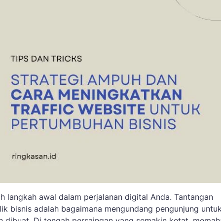
 langkah awal dalam perjalanan digital Anda. Tantangan
ilik bisnis adalah bagaimana mengundang pengunjung untu
ah dibuat. Di tengah persaingan yang semakin ketat, mema