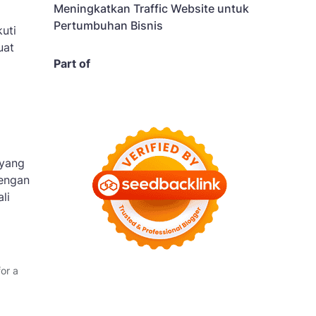
Meningkatkan Traffic Website untuk
Pertumbuhan Bisnis
uti
uat
Part of
 yang
dengan
li
or a