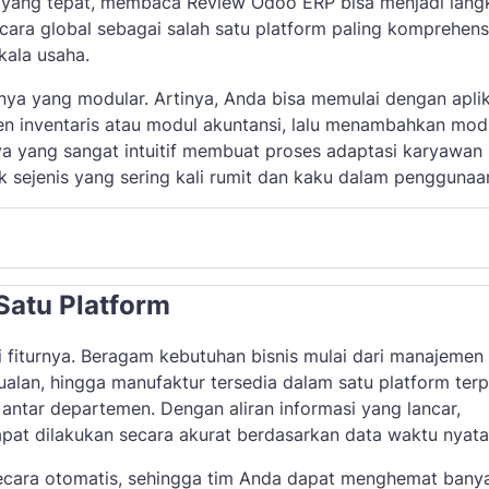
i yang tepat, membaca Review Odoo ERP bisa menjadi lang
ecara global sebagai salah satu platform paling komprehens
kala usaha.
ya yang modular. Artinya, Anda bisa memulai dengan aplik
en inventaris atau modul akuntansi, lalu menambahkan modu
a yang sangat intuitif membuat proses adaptasi karyawan
k sejenis yang sering kali rumit dan kaku dalam penggunaa
Satu Platform
i fiturnya. Beragam kebutuhan bisnis mulai dari manajemen
lan, hingga manufaktur tersedia dalam satu platform terp
 antar departemen. Dengan aliran informasi yang lancar,
at dilakukan secara akurat berdasarkan data waktu nyata
secara otomatis, sehingga tim Anda dapat menghemat bany