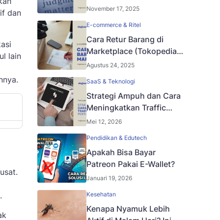
kah
Lengkap untuk Brand dan
November 17, 2025
if dan
Talent
E-commerce & Ritel
Cara Retur Barang di
asi
Marketplace (Tokopedia,
l lain
Shopee, Lazada)
Agustus 24, 2025
nnya.
SaaS & Teknologi
Strategi Ampuh dan Cara
Meningkatkan Traffic
Website untuk
Mei 12, 2026
Pertumbuhan Bisnis
Pendidikan & Edutech
Apakah Bisa Bayar
Patreon Pakai E-Wallet?
usat.
Januari 19, 2026
.
Kesehatan
Kenapa Nyamuk Lebih
ak