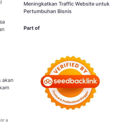
i
Meningkatkan Traffic Website untuk
Pertumbuhan Bisnis
sa
Part of
an
s akan
ekam
or a