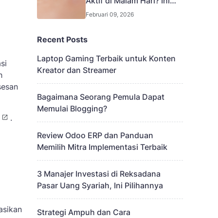
Aktif di Malam Hari? Ini
Penjelasannya
Februari 09, 2026
Recent Posts
Laptop Gaming Terbaik untuk Konten
si
Kreator dan Streamer
h
sesan
Bagaimana Seorang Pemula Dapat
Memulai Blogging?
.
Review Odoo ERP dan Panduan
Memilih Mitra Implementasi Terbaik
3 Manajer Investasi di Reksadana
Pasar Uang Syariah, Ini Pilihannya
asikan
Strategi Ampuh dan Cara